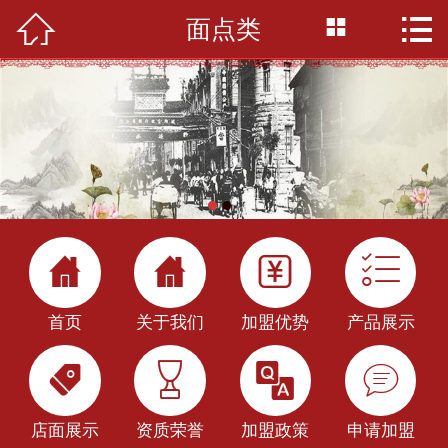



面点类
首页

关于我们
产品展示
加盟优势
店面展示




加盟政策
首页
关于我们
加盟优势
产品展示
新闻中心




餐饮百科
店面展示
资质荣誉
加盟政策
申请加盟
申请加盟