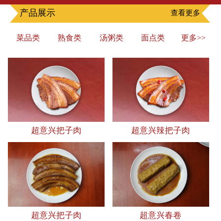
产品展示
查看更多
菜品类
熟食类
汤粥类
面点类
更多>>
超意兴把子肉
超意兴辣把子肉
超意兴把子肉
超意兴春卷