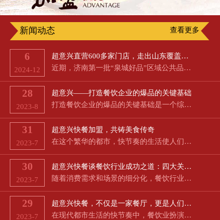
新闻动态
查看更多
6
超意兴直营600多家门店，走出山东覆盖京津冀
近期，济南第一批“泉城好品”区域公共品牌公布，超意兴名列其中。8月16日，新黄河记者从市政府新闻办举行的…
2024-12
28
超意兴——打造餐饮企业的爆品的关键基础
打造餐饮企业的爆品的关键基础是一个综合性的任务，需要从多个方面考虑，以满足客户需求并在竞争激烈的市场中…
2023-8
31
超意兴快餐加盟，共铸美食传奇
在这个繁华的都市，快节奏的生活使人们对美食的渴望愈发强烈。超意兴快餐作为经典的中餐和特色餐饮相结合的品…
2023-7
30
超意兴快餐谈餐饮行业成功之道：四大关键因素助力餐厅生意蓬勃发展
随着消费需求和场景的细分化，餐饮行业成为了朝阳产业，但同时也伴随着高失败率和激烈的市场竞争。然而，对于…
2023-7
29
超意兴快餐，不仅是一家餐厅，更是人们快节奏生活中的一道美好风景线
在现代都市生活的快节奏中，餐饮业扮演着极为重要的角色。快捷、方便、多样和经济成为了消费者对餐饮的共同期…
2023-7