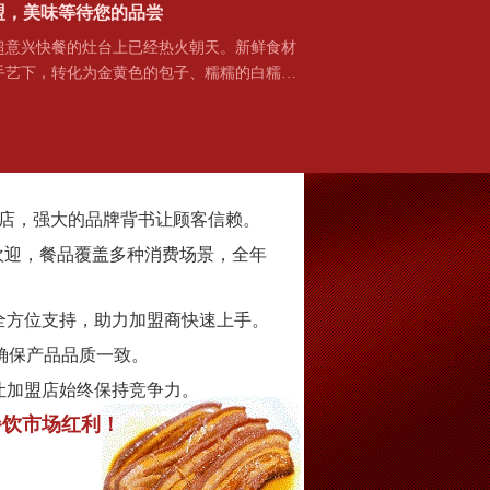
盟，美味等待您的品尝
兴快餐的灶台上已经热火朝天。新鲜食材
手艺下，转化为金黄色的包子、糯糯的白糯…
家门店，强大的品牌背书让顾客信赖。
欢迎，餐品覆盖多种消费场景，全年
全方位支持，助力加盟商快速上手。
确保产品品质一致。
让加盟店始终保持竞争力。
餐饮市场红利！