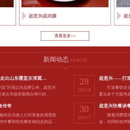
超意兴卤鸡腿
超
查看更多>>
新闻动态
LEAGUE
，走出山东覆盖京津冀…
超意兴——打
28
品”区域公共品牌公布，超意兴
打造餐饮企业的
2023-8
河记者从市政府新闻办举行的…
要从多个方面考
食传奇
超意兴快餐谈
30
的生活使人们对美食的渴望愈
随着消费需求和
2023-7
的中餐和特色餐饮相结合的品…
业，但同时也伴
于…