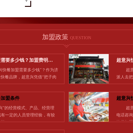
加盟政策
QUESTION
盟需要多少钱？加盟费明…
超意兴
快餐加盟需要多少钱”？作为济
超意兴
快餐品牌，超意兴凭借“把子肉
派人去把
…
一…
餐加盟条件
超意兴
兴”的经营模式、产品、经营理
超意兴
领域有一定的人员管理经验，有较
电话咨询
时间…
快餐加盟