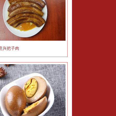
意兴把子肉