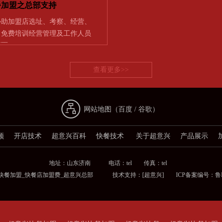
餐加盟之总部支持
协助加盟店选址、考察、经营、
] 免费培训经营管理及工作人员
店面…
查看更多>>
网站地图（
百度
/
谷歌
）
频
开店技术
超意兴百科
快餐技术
关于超意兴
产品展示
地址：山东济南 电话：tel 传真：tel
兴快餐加盟_快餐店加盟费_超意兴总部 技术支持：
[超意兴]
ICP备案编号：鲁ICP备