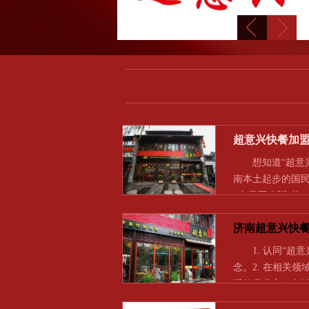
超意兴快餐加
想知道“超意兴
南本土起步的国民
+免费玉米粥”的
济南超意兴快
1. 认同“超意
念。2. 在相关
强的事业心，有