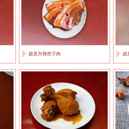
超意兴辣把子肉
超