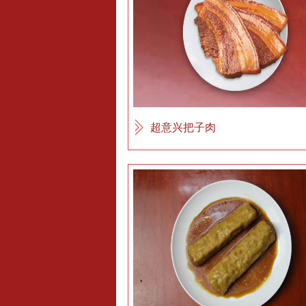
超意兴把子肉