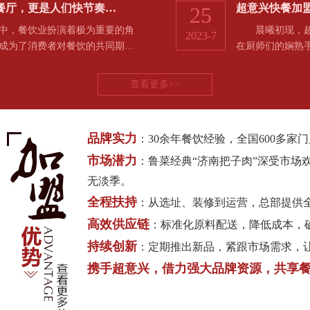
餐厅，更是人们快节奏…
超意兴快餐加
25
，餐饮业扮演着极为重要的角
晨曦初现，超意
2023-7
成为了消费者对餐饮的共同期…
在厨师们的娴熟
查看更多>>
品牌实力
：30余年餐饮经验，全国600多
市场潜力
：鲁菜经典“济南把子肉”深受市场
无淡季。
全程扶持
：从选址、装修到运营，总部提供
高效供应链
：标准化原料配送，降低成本，
持续创新
：定期推出新品，紧跟市场需求，
携手超意兴，借力强大品牌资源，共享