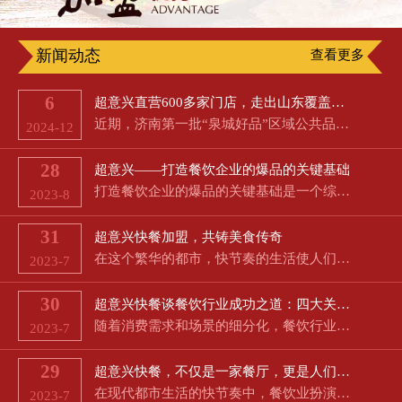
新闻动态
查看更多
6
超意兴直营600多家门店，走出山东覆盖京津冀
近期，济南第一批“泉城好品”区域公共品牌公布，超意兴名列其中。8月16日，新黄河记者从市政府新闻办举行的…
2024-12
28
超意兴——打造餐饮企业的爆品的关键基础
打造餐饮企业的爆品的关键基础是一个综合性的任务，需要从多个方面考虑，以满足客户需求并在竞争激烈的市场中…
2023-8
31
超意兴快餐加盟，共铸美食传奇
在这个繁华的都市，快节奏的生活使人们对美食的渴望愈发强烈。超意兴快餐作为经典的中餐和特色餐饮相结合的品…
2023-7
30
超意兴快餐谈餐饮行业成功之道：四大关键因素助力餐厅生意蓬勃发展
随着消费需求和场景的细分化，餐饮行业成为了朝阳产业，但同时也伴随着高失败率和激烈的市场竞争。然而，对于…
2023-7
29
超意兴快餐，不仅是一家餐厅，更是人们快节奏生活中的一道美好风景线
在现代都市生活的快节奏中，餐饮业扮演着极为重要的角色。快捷、方便、多样和经济成为了消费者对餐饮的共同期…
2023-7