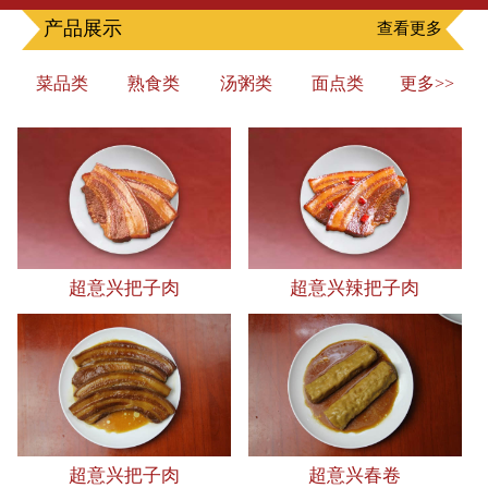
产品展示
查看更多
菜品类
熟食类
汤粥类
面点类
更多>>
超意兴把子肉
超意兴辣把子肉
超意兴把子肉
超意兴春卷