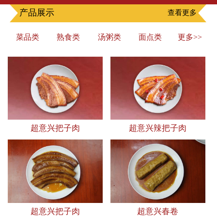
产品展示
查看更多
菜品类
熟食类
汤粥类
面点类
更多>>
超意兴把子肉
超意兴辣把子肉
超意兴把子肉
超意兴春卷