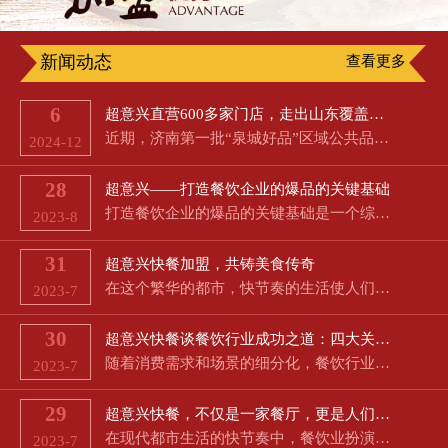
新闻动态
查看更多
6
超意兴直营600多家门店，走出山东覆盖京津冀
近期，济南第一批“泉城好品”区域公共品牌公布，超意兴名列其中。8月16日，新黄河记者从市政府新闻办举行的…
2024-12
28
超意兴——打造餐饮企业的爆品的关键基础
打造餐饮企业的爆品的关键基础是一个综合性的任务，需要从多个方面考虑，以满足客户需求并在竞争激烈的市场中…
2023-8
31
超意兴快餐加盟，共铸美食传奇
在这个繁华的都市，快节奏的生活使人们对美食的渴望愈发强烈。超意兴快餐作为经典的中餐和特色餐饮相结合的品…
2023-7
30
超意兴快餐谈餐饮行业成功之道：四大关键因素助力餐厅生意蓬勃发展
随着消费需求和场景的细分化，餐饮行业成为了朝阳产业，但同时也伴随着高失败率和激烈的市场竞争。然而，对于…
2023-7
29
超意兴快餐，不仅是一家餐厅，更是人们快节奏生活中的一道美好风景线
在现代都市生活的快节奏中，餐饮业扮演着极为重要的角色。快捷、方便、多样和经济成为了消费者对餐饮的共同期…
2023-7