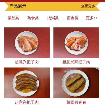
产品展示
查看更多
菜品类
熟食类
汤粥类
面点类
更多>>
超意兴把子肉
超意兴辣把子肉
超意兴把子肉
超意兴春卷