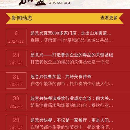
新闻动态
查看更多
6
超意兴直营600多家门店，走出山东覆盖京津冀
近期，济南第一批“泉城好品”区域公共品牌公布，超意兴名列其中。8月16日，新黄河记者从市政府新闻办举行的…
2024-12
28
超意兴——打造餐饮企业的爆品的关键基础
打造餐饮企业的爆品的关键基础是一个综合性的任务，需要从多个方面考虑，以满足客户需求并在竞争激烈的市场中…
2023-8
31
超意兴快餐加盟，共铸美食传奇
在这个繁华的都市，快节奏的生活使人们对美食的渴望愈发强烈。超意兴快餐作为经典的中餐和特色餐饮相结合的品…
2023-7
30
超意兴快餐谈餐饮行业成功之道：四大关键因素助力餐厅生意蓬勃发展
随着消费需求和场景的细分化，餐饮行业成为了朝阳产业，但同时也伴随着高失败率和激烈的市场竞争。然而，对于…
2023-7
29
超意兴快餐，不仅是一家餐厅，更是人们快节奏生活中的一道美好风景线
在现代都市生活的快节奏中，餐饮业扮演着极为重要的角色。快捷、方便、多样和经济成为了消费者对餐饮的共同期…
2023-7