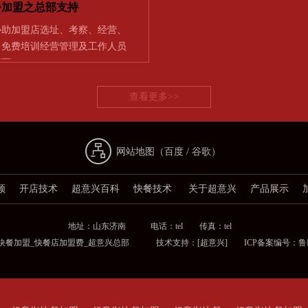
餐加盟之总部支持
协助加盟店选址、考察、经营、
] 免费培训经营管理及工作人员
店面…
查看更多>>
网站地图（
百度
/
谷歌
）
频
开店技术
超意兴百科
快餐技术
关于超意兴
产品展示
地址：山东济南 电话：tel 传真：tel
兴快餐加盟_快餐店加盟费_超意兴总部 技术支持：
[超意兴]
ICP备案编号：鲁ICP备