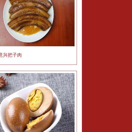
意兴把子肉