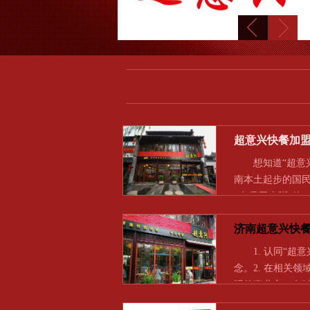
超意兴快餐加
想知道“超意兴
南本土起步的国民
+免费玉米粥”的
济南超意兴快
1. 认同“超意
念。2. 在相关
强的事业心，有