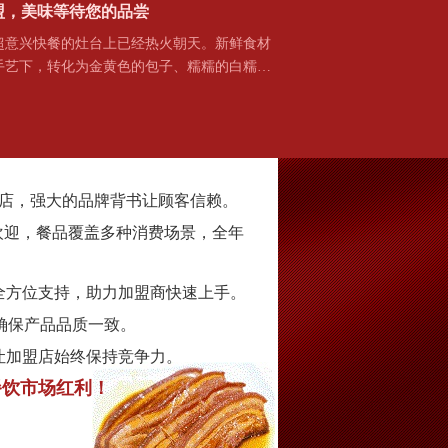
盟，美味等待您的品尝
兴快餐的灶台上已经热火朝天。新鲜食材
手艺下，转化为金黄色的包子、糯糯的白糯…
家门店，强大的品牌背书让顾客信赖。
欢迎，餐品覆盖多种消费场景，全年
全方位支持，助力加盟商快速上手。
确保产品品质一致。
让加盟店始终保持竞争力。
餐饮市场红利！