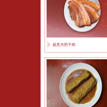
超意兴把子肉