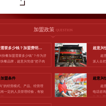
加盟政策
QUESTION
盟需要多少钱？加盟费明…
超意兴
快餐加盟需要多少钱”？作为济
超意兴
快餐品牌，超意兴凭借“把子肉
派人去把
…
一…
餐加盟条件
超意兴
兴”的经营模式、产品、经营理
超意兴
领域有一定的人员管理经验，有较
电话咨询
时间…
快餐加盟