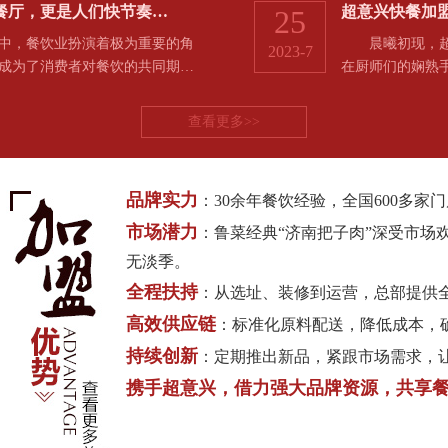
餐厅，更是人们快节奏…
超意兴快餐加
25
，餐饮业扮演着极为重要的角
晨曦初现，超意
2023-7
成为了消费者对餐饮的共同期…
在厨师们的娴熟
查看更多>>
品牌实力
：30余年餐饮经验，全国600多
市场潜力
：鲁菜经典“济南把子肉”深受市场
无淡季。
全程扶持
：从选址、装修到运营，总部提供
高效供应链
：标准化原料配送，降低成本，
持续创新
：定期推出新品，紧跟市场需求，
携手超意兴，借力强大品牌资源，共享