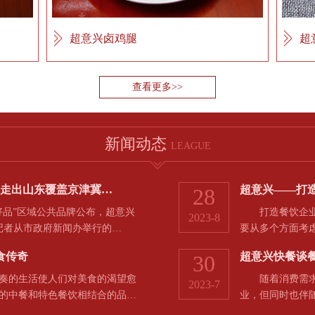
超意兴卤鸡腿
超
查看更多>>
新闻动态
LEAGUE
，走出山东覆盖京津冀…
超意兴——打
28
品”区域公共品牌公布，超意兴
打造餐饮企业的
2023-8
河记者从市政府新闻办举行的…
要从多个方面考
食传奇
超意兴快餐谈
30
的生活使人们对美食的渴望愈
随着消费需求和
2023-7
的中餐和特色餐饮相结合的品…
业，但同时也伴
于…