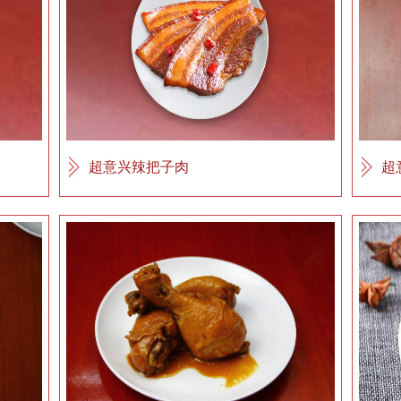
超意兴辣把子肉
超