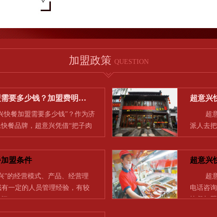
加盟政策
QUESTION
盟需要多少钱？加盟费明…
超意兴
快餐加盟需要多少钱”？作为济
超意兴
快餐品牌，超意兴凭借“把子肉
派人去把
…
一…
餐加盟条件
超意兴
兴”的经营模式、产品、经营理
超意兴
领域有一定的人员管理经验，有较
电话咨询
时间…
快餐加盟