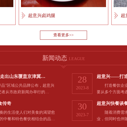
超意兴卤鸡腿
超
查看更多>>
新闻动态
LEAGUE
，走出山东覆盖京津冀…
超意兴——打
28
品”区域公共品牌公布，超意兴
打造餐饮企业的
2023-8
河记者从市政府新闻办举行的…
要从多个方面考
食传奇
超意兴快餐谈
30
的生活使人们对美食的渴望愈
随着消费需求和
2023-7
的中餐和特色餐饮相结合的品…
业，但同时也伴
于…