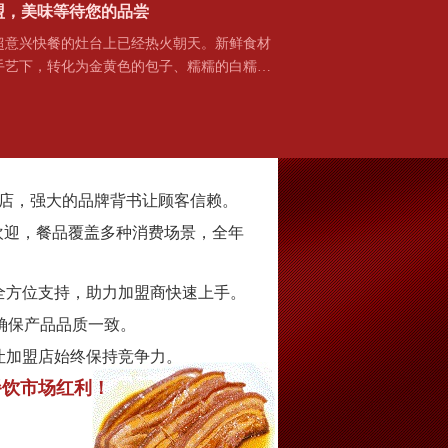
盟，美味等待您的品尝
兴快餐的灶台上已经热火朝天。新鲜食材
手艺下，转化为金黄色的包子、糯糯的白糯…
家门店，强大的品牌背书让顾客信赖。
欢迎，餐品覆盖多种消费场景，全年
全方位支持，助力加盟商快速上手。
确保产品品质一致。
让加盟店始终保持竞争力。
餐饮市场红利！