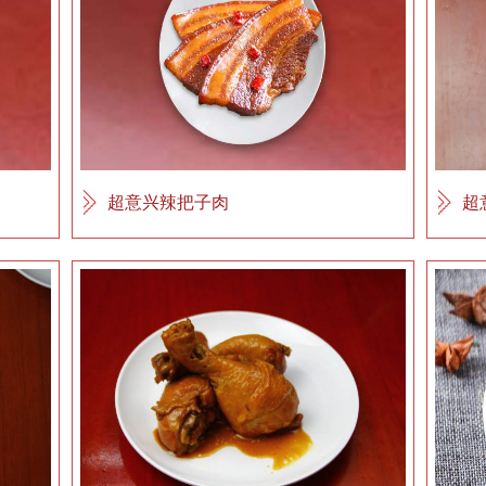
超意兴辣把子肉
超