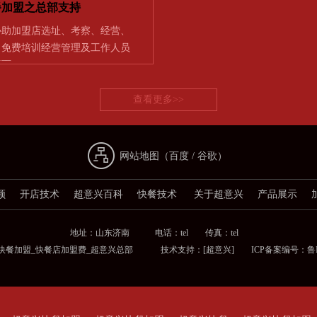
餐加盟之总部支持
协助加盟店选址、考察、经营、
] 免费培训经营管理及工作人员
店面…
查看更多>>
网站地图（
百度
/
谷歌
）
频
开店技术
超意兴百科
快餐技术
关于超意兴
产品展示
地址：山东济南 电话：tel 传真：tel
兴快餐加盟_快餐店加盟费_超意兴总部 技术支持：
[超意兴]
ICP备案编号：鲁ICP备