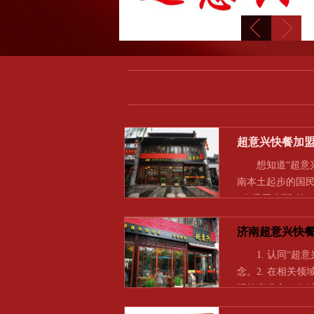
超意兴快餐加
想知道“超意兴
南本土起步的国民
+免费玉米粥”的
济南超意兴快
1. 认同“超意
念。2. 在相关
强的事业心，有