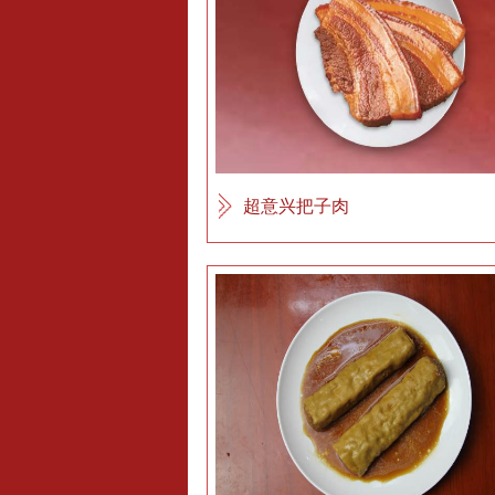
超意兴把子肉