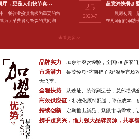
餐厅，更是人们快节奏…
超意兴快餐加
25
，餐饮业扮演着极为重要的角
晨曦初现，超意
2023-7
成为了消费者对餐饮的共同期…
在厨师们的娴熟
查看更多>>
品牌实力
：30余年餐饮经验，全国600多
市场潜力
：鲁菜经典“济南把子肉”深受市场
无淡季。
全程扶持
：从选址、装修到运营，总部提供
高效供应链
：标准化原料配送，降低成本，
持续创新
：定期推出新品，紧跟市场需求，
携手超意兴，借力强大品牌资源，共享