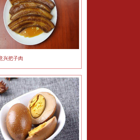
意兴把子肉