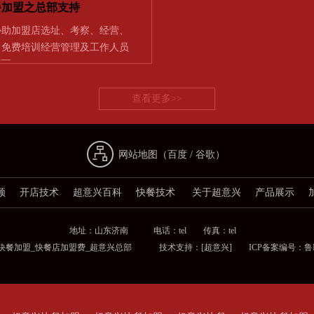
餐加盟之总部支持
协助加盟店选址、考察、经营、
] 免费培训经营管理及工作人员
店面…
查看更多>>
网站地图（
百度
/
谷歌
）
频
开店技术
超意兴百科
快餐技术
关于超意兴
产品展示
地址：山东济南 电话：tel 传真：tel
兴快餐加盟_快餐店加盟费_超意兴总部 技术支持：
[超意兴]
ICP备案编号：鲁ICP备