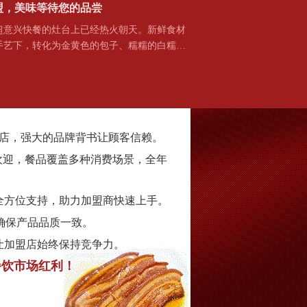
盟，美味等待您的品尝
兴快餐的灶台上已经热火朝天。新鲜食材
手艺下，转化为金黄色的包子、糯糯的白糯…
家门店，强大的品牌背书让顾客信赖。
欢迎，餐品覆盖多种消费场景，全年
全方位支持，助力加盟商快速上手。
确保产品品质一致。
让加盟店始终保持竞争力。
餐饮市场红利！