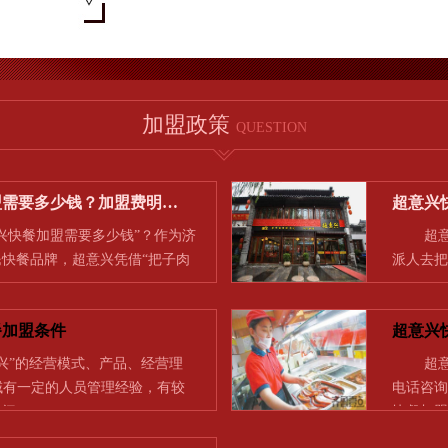
加盟政策
QUESTION
盟需要多少钱？加盟费明…
超意兴
快餐加盟需要多少钱”？作为济
超意兴
快餐品牌，超意兴凭借“把子肉
派人去把
…
一…
餐加盟条件
超意兴
兴”的经营模式、产品、经营理
超意兴
领域有一定的人员管理经验，有较
电话咨询
时间…
快餐加盟