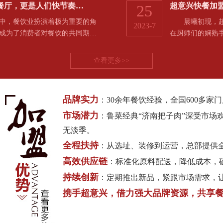
餐厅，更是人们快节奏…
超意兴快餐加
25
，餐饮业扮演着极为重要的角
晨曦初现，超意
2023-7
成为了消费者对餐饮的共同期…
在厨师们的娴熟
查看更多>>
品牌实力
：30余年餐饮经验，全国600多
市场潜力
：鲁菜经典“济南把子肉”深受市场
无淡季。
全程扶持
：从选址、装修到运营，总部提供
高效供应链
：标准化原料配送，降低成本，
持续创新
：定期推出新品，紧跟市场需求，
携手超意兴，借力强大品牌资源，共享