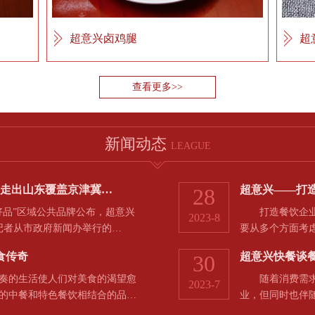
超意兴卤鸡腿
超
查看更多>>
新闻动态
LEAGUE
，走出山东覆盖京津冀…
超意兴——打
28
品”区域公共品牌公布，超意兴
打造餐饮企业的
2023-8
河记者从市政府新闻办举行的…
要从多个方面考
食传奇
超意兴快餐谈
30
的生活使人们对美食的渴望愈
随着消费需求和
2023-7
的中餐和特色餐饮相结合的品…
业，但同时也伴
于…