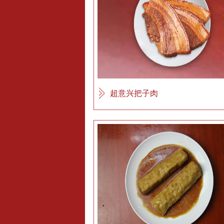
超意兴把子肉