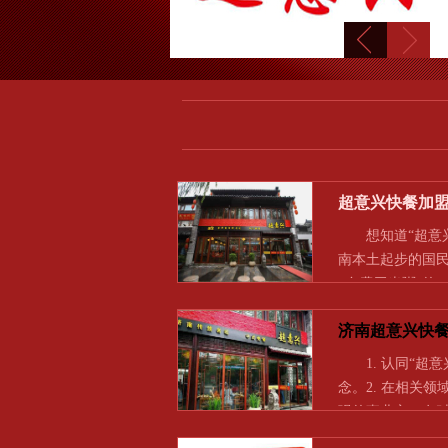
超意兴快餐加
想知道“超意兴
南本土起步的国民
+免费玉米粥”的
济南超意兴快
1. 认同“超意
念。2. 在相关
强的事业心，有