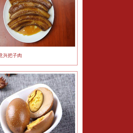
意兴把子肉