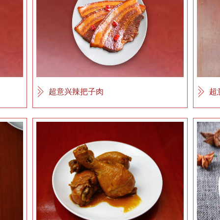
超意兴辣把子肉
超