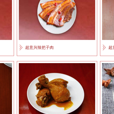
超意兴辣把子肉
超