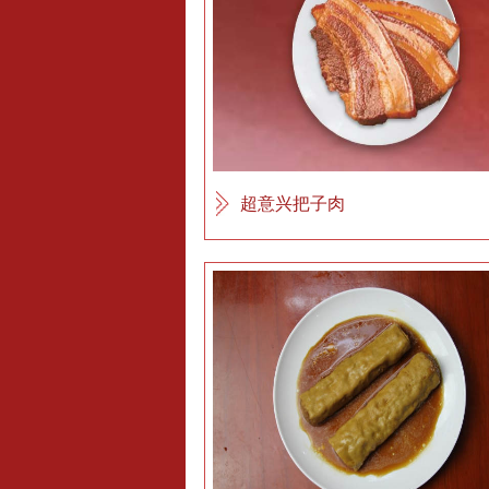
超意兴把子肉