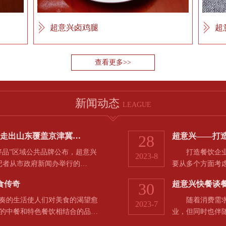
超意兴卤鸡腿
超
查看更多>>
新闻动态
LEAGUE
，走出山东覆盖京津冀…
超意兴——打
28
品”区域公共品牌公布，超意兴
打造餐饮企业的
2023-8
河记者从市政府新闻办举行的…
要从多个方面考
食传奇
超意兴快餐谈
30
的生活使人们对美食的渴望愈
随着消费需求和
2023-7
的中餐和特色餐饮相结合的品…
业，但同时也伴
于…