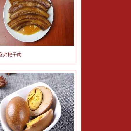
意兴把子肉