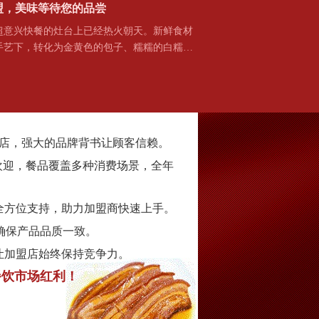
盟，美味等待您的品尝
兴快餐的灶台上已经热火朝天。新鲜食材
手艺下，转化为金黄色的包子、糯糯的白糯…
家门店，强大的品牌背书让顾客信赖。
欢迎，餐品覆盖多种消费场景，全年
全方位支持，助力加盟商快速上手。
确保产品品质一致。
让加盟店始终保持竞争力。
餐饮市场红利！