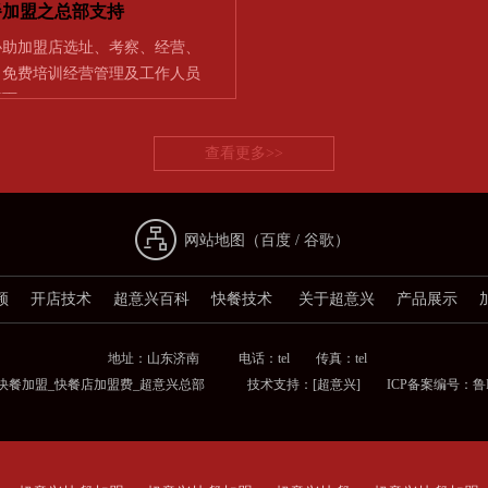
餐加盟之总部支持
协助加盟店选址、考察、经营、
] 免费培训经营管理及工作人员
店面…
查看更多>>
网站地图（
百度
/
谷歌
）
频
开店技术
超意兴百科
快餐技术
关于超意兴
产品展示
地址：山东济南 电话：tel 传真：tel
兴快餐加盟_快餐店加盟费_超意兴总部 技术支持：
[超意兴]
ICP备案编号：鲁ICP备