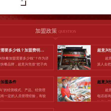
加盟政策
QUESTION
盟需要多少钱？加盟费明…
超意兴
快餐加盟需要多少钱”？作为济
超意兴
快餐品牌，超意兴凭借“把子肉
派人去把
…
一…
餐加盟条件
超意兴
兴”的经营模式、产品、经营理
超意兴
领域有一定的人员管理经验，有较
电话咨询
时间…
快餐加盟