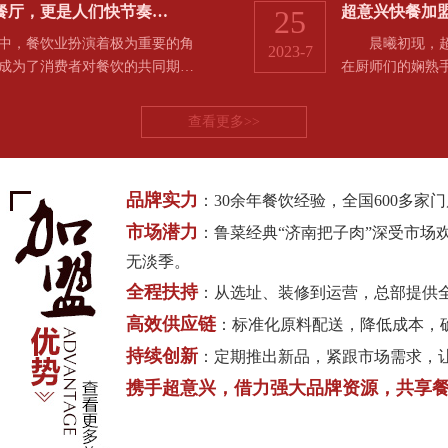
餐厅，更是人们快节奏…
超意兴快餐加
25
，餐饮业扮演着极为重要的角
晨曦初现，超意
2023-7
成为了消费者对餐饮的共同期…
在厨师们的娴熟
查看更多>>
品牌实力
：30余年餐饮经验，全国600多
市场潜力
：鲁菜经典“济南把子肉”深受市场
无淡季。
全程扶持
：从选址、装修到运营，总部提供
高效供应链
：标准化原料配送，降低成本，
持续创新
：定期推出新品，紧跟市场需求，
携手超意兴，借力强大品牌资源，共享