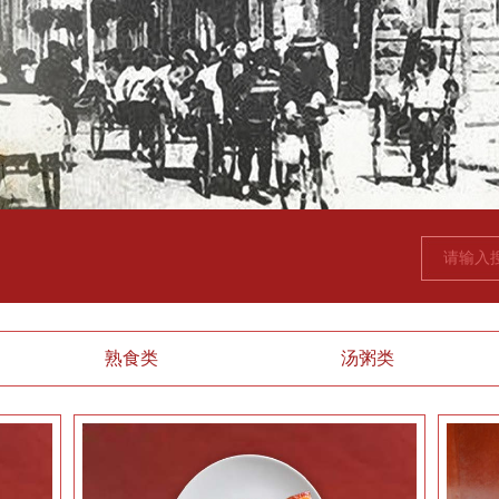
熟食类
汤粥类