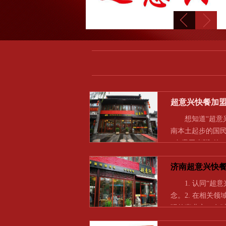
超意兴快餐加
想知道“超意兴
南本土起步的国民
+免费玉米粥”的
济南超意兴快
1. 认同“超意
念。2. 在相关
强的事业心，有