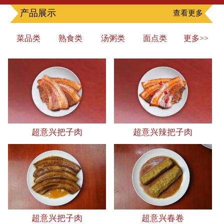
产品展示
查看更多
菜品类
熟食类
汤粥类
面点类
更多>>
超意兴把子肉
超意兴辣把子肉
超意兴把子肉
超意兴春卷