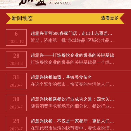
新闻动态
查看更多
6
超意兴直营600多家门店，走出山东覆盖京津冀
近期，济南第一批“泉城好品”区域公共品牌公布，超意兴名列其中。8月16日，新黄河记者从市政府新闻办举行的…
2024-12
28
超意兴——打造餐饮企业的爆品的关键基础
打造餐饮企业的爆品的关键基础是一个综合性的任务，需要从多个方面考虑，以满足客户需求并在竞争激烈的市场中…
2023-8
31
超意兴快餐加盟，共铸美食传奇
在这个繁华的都市，快节奏的生活使人们对美食的渴望愈发强烈。超意兴快餐作为经典的中餐和特色餐饮相结合的品…
2023-7
30
超意兴快餐谈餐饮行业成功之道：四大关键因素助力餐厅生意蓬勃发展
随着消费需求和场景的细分化，餐饮行业成为了朝阳产业，但同时也伴随着高失败率和激烈的市场竞争。然而，对于…
2023-7
29
超意兴快餐，不仅是一家餐厅，更是人们快节奏生活中的一道美好风景线
在现代都市生活的快节奏中，餐饮业扮演着极为重要的角色。快捷、方便、多样和经济成为了消费者对餐饮的共同期…
2023-7